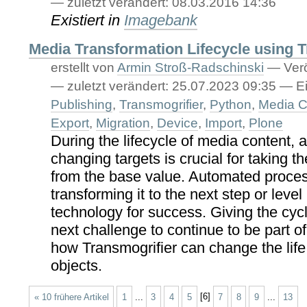
—
zuletzt verändert:
08.03.2016 14:36
Existiert in
Imagebank
Media Transformation Lifecycle using 
erstellt von
Armin Stroß-Radschinski
—
Verö
—
zuletzt verändert:
25.07.2023 09:35
— Ei
Publishing
,
Transmogrifier
,
Python
,
Media C
Export
,
Migration
,
Device
,
Import
,
Plone
During the lifecycle of media content, 
changing targets is crucial for taking t
from the base value. Automated proces
transforming it to the next step or level
technology for success. Giving the cycle
next challenge to continue to be part of
how Transmogrifier can change the life 
objects.
« 10 frühere Artikel
1
...
3
4
5
[
6
]
7
8
9
...
13