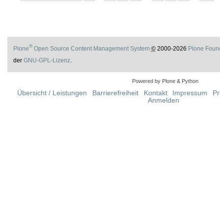
®
Plone
Open Source Content Management System
©
2000-2026
Plone Foun
der
GNU-GPL-Lizenz
.
Powered by Plone & Python
Übersicht / Leistungen
Barrierefreiheit
Kontakt
Impressum
Pr
Anmelden