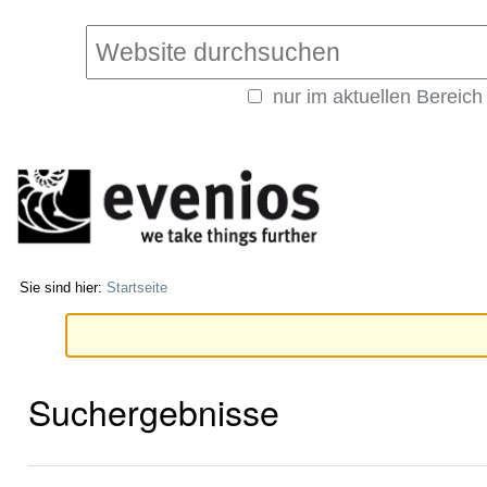
Direkt
Benutzerspezifische
zum
Werkzeuge
Website durchsuchen
Inhalt
|
nur im aktuellen Bereich
Direkt
Erweiterte
zur
Suche…
Navigation
Sie sind hier:
Startseite
Suchergebnisse