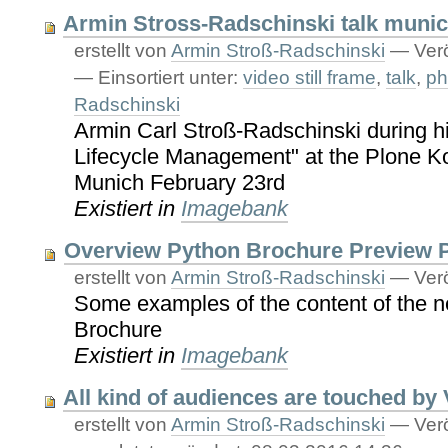
Armin Stross-Radschinski talk munic
erstellt von
Armin Stroß-Radschinski
—
Verö
— Einsortiert unter:
video still frame
,
talk
,
ph
Radschinski
Armin Carl Stroß-Radschinski during hi
Lifecycle Management" at the Plone K
Munich February 23rd
Existiert in
Imagebank
Overview Python Brochure Preview 
erstellt von
Armin Stroß-Radschinski
—
Verö
Some examples of the content of the
Brochure
Existiert in
Imagebank
All kind of audiences are touched by
erstellt von
Armin Stroß-Radschinski
—
Verö