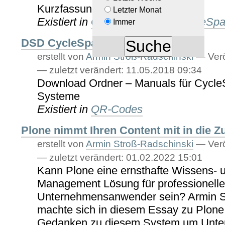
Kurzfassung in Textform
Letzter Monat
Existiert in
QR-Codes
/
DSD CycleSpa
Immer
DSD CycleSpaces Quickguide
erstellt von
Armin Stroß-Radschinski
—
Verö
—
zuletzt verändert:
11.05.2018 09:34
Download Ordner – Manuals für Cycl
Systeme
Existiert in
QR-Codes
Plone nimmt Ihren Content mit in die Z
erstellt von
Armin Stroß-Radschinski
—
Verö
—
zuletzt verändert:
01.02.2022 15:01
Kann Plone eine ernsthafte Wissens- 
Management Lösung für professionell
Unternehmensanwender sein? Armin S
machte sich in diesem Essay zu Plone
Gedanken zu diesem System um Unte