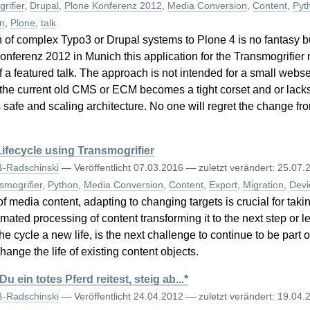
rifier
,
Drupal
,
Plone Konferenz 2012
,
Media Conversion
,
Content
,
Pyt
n
,
Plone
,
talk
of complex Typo3 or Drupal systems to Plone 4 is no fantasy bu
nferenz 2012 in Munich this application for the Transmogrifier
 a featured talk. The approach is not intended for a small webse
the current old CMS or ECM becomes a tight corset and or lacks
its safe and scaling architecture. No one will regret the change 
ifecycle using Transmogrifier
ß-Radschinski
—
Veröffentlicht
07.03.2016
—
zuletzt verändert:
25.07.
smogrifier
,
Python
,
Media Conversion
,
Content
,
Export
,
Migration
,
Devi
of media content, adapting to changing targets is crucial for taki
mated processing of content transforming it to the next step or l
he cycle a new life, is the next challenge to continue to be part 
ange the life of existing content objects.
ein totes Pferd reitest, steig ab...*
ß-Radschinski
—
Veröffentlicht
24.04.2012
—
zuletzt verändert:
19.04.