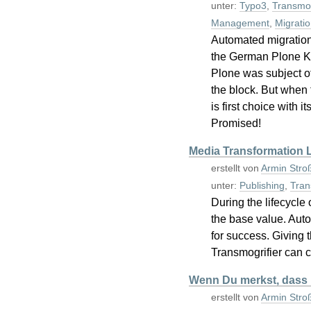
unter:
Typo3
,
Transmog
Management
,
Migratio
Automated migration 
the German Plone Ko
Plone was subject of
the block. But when 
is first choice with 
Promised!
Media Transformation L
erstellt von
Armin Stro
unter:
Publishing
,
Tran
During the lifecycle 
the base value. Auto
for success. Giving t
Transmogrifier can ch
Wenn Du merkst, dass Du 
erstellt von
Armin Stro