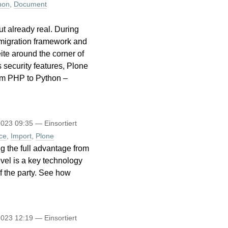
hon
,
Document
t already real. During
 migration framework and
ite around the corner of
 security features, Plone
from PHP to Python –
2023 09:35
— Einsortiert
ce
,
Import
,
Plone
ng the full advantage from
evel is a key technology
of the party. See how
2023 12:19
— Einsortiert