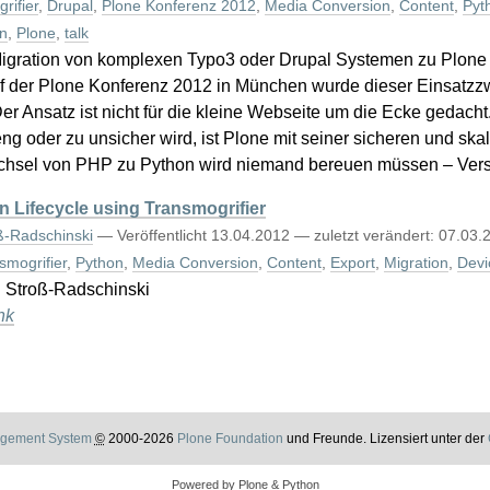
rifier
,
Drupal
,
Plone Konferenz 2012
,
Media Conversion
,
Content
,
Pyt
n
,
Plone
,
talk
Migration von komplexen Typo3 oder Drupal Systemen zu Plone 
uf der Plone Konferenz 2012 in München wurde dieser Einsatzzw
 Der Ansatz ist nicht für die kleine Webseite um die Ecke gedach
 oder zu unsicher wird, ist Plone mit seiner sicheren und skal
chsel von PHP zu Python wird niemand bereuen müssen – Ver
 Lifecycle using Transmogrifier
ß-Radschinski
—
Veröffentlicht
13.04.2012
—
zuletzt verändert:
07.03.
smogrifier
,
Python
,
Media Conversion
,
Content
,
Export
,
Migration
,
Devi
n Stroß-Radschinski
nk
gement System
©
2000-2026
Plone Foundation
und Freunde. Lizensiert unter der
Powered by Plone & Python