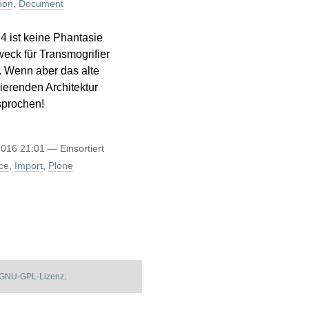
hon
,
Document
4 ist keine Phantasie
eck für Transmogrifier
t. Wenn aber das alte
ierenden Architektur
sprochen!
2016 21:01
— Einsortiert
ce
,
Import
,
Plone
GNU-GPL-Lizenz
.