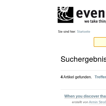
Direkt
Benutzerspezifische
zum
Werkzeuge
Inhalt
|
Direkt
zur
Navigation
Sie sind hier:
Startseite
Suchergebni
4
Artikel gefunden.
Treffe
When you discover that 
erstellt von
Armin Stro