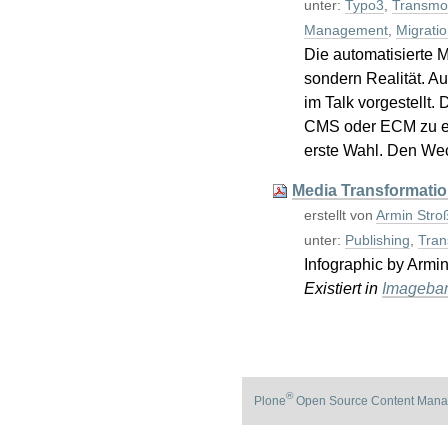
unter:
Typo3
,
Transmog
Management
,
Migratio
Die automatisierte 
sondern Realität. A
im Talk vorgestellt.
CMS oder ECM zu eng
erste Wahl. Den We
Media Transformation
erstellt von
Armin Stro
unter:
Publishing
,
Tran
Infographic by Armi
Existiert in
Imageba
®
Plone
Open Source Content Mana