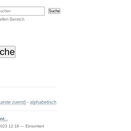
urchsuchen
ellen Bereich
este zuerst)
·
alphabetisch
t...
2023 12:18
— Einsortiert