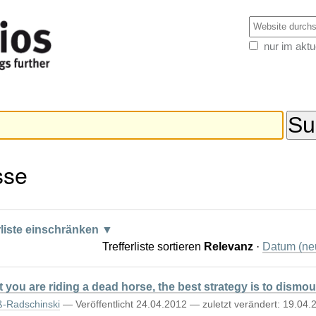
Website d
nur im aktu
Erweiterte
Suche…
sse
rliste einschränken
Trefferliste sortieren
Relevanz
·
Datum (neu
you are riding a dead horse, the best strategy is to dismoun
ß-Radschinski
—
Veröffentlicht
24.04.2012
—
zuletzt verändert:
19.04.