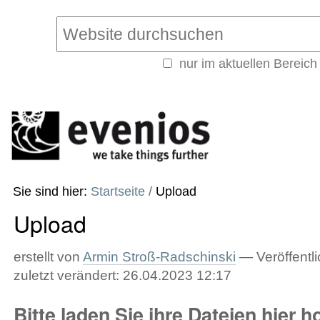
Direkt
Benutzerspezifische
zum
Werkzeuge
Website durchsuchen
Inhalt
|
nur im aktuellen Bereich
Direkt
Erweiterte
zur
Suche…
Navigation
Sie sind hier:
Startseite
/
Upload
Upload
erstellt von
Armin Stroß-Radschinski
—
Veröffentli
zuletzt verändert:
26.04.2023 12:17
Bitte laden Sie ihre Dateien hier h