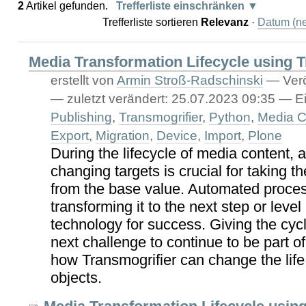
2
Artikel gefunden.
Trefferliste einschränken
Trefferliste sortieren
Relevanz
·
Datum (ne
Media Transformation Lifecycle using 
erstellt von
Armin Stroß-Radschinski
—
Verö
—
zuletzt verändert:
25.07.2023 09:35
— Ei
Publishing
,
Transmogrifier
,
Python
,
Media C
Export
,
Migration
,
Device
,
Import
,
Plone
During the lifecycle of media content, 
changing targets is crucial for taking t
from the base value. Automated proces
transforming it to the next step or level
technology for success. Giving the cycle
next challenge to continue to be part of
how Transmogrifier can change the life 
objects.