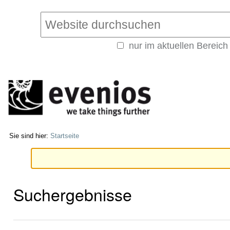
Direkt
Benutzerspezifische
zum
Werkzeuge
Website durchsuchen
Inhalt
|
nur im aktuellen Bereich
Direkt
Erweiterte
zur
Suche…
Navigation
Sie sind hier:
Startseite
Suchergebnisse