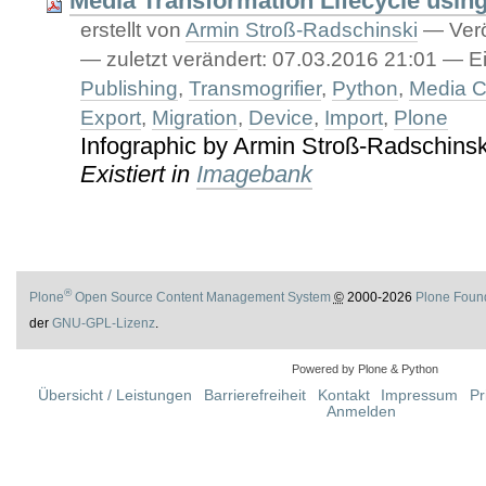
Media Transformation Lifecycle usin
erstellt von
Armin Stroß-Radschinski
—
Verö
—
zuletzt verändert:
07.03.2016 21:01
— Ei
Publishing
,
Transmogrifier
,
Python
,
Media C
Export
,
Migration
,
Device
,
Import
,
Plone
Infographic by Armin Stroß-Radschinsk
Existiert in
Imagebank
®
Plone
Open Source Content Management System
©
2000-2026
Plone Foun
der
GNU-GPL-Lizenz
.
Powered by Plone & Python
Übersicht / Leistungen
Barrierefreiheit
Kontakt
Impressum
Pr
Anmelden