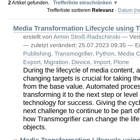
2
Artikel gefunden.
Trefferliste einschränken
Trefferliste sortieren
Relevanz
·
Datum (ne
Media Transformation Lifecycle using 
erstellt von
Armin Stroß-Radschinski
—
Verö
—
zuletzt verändert:
25.07.2023 09:35
— Ei
Publishing
,
Transmogrifier
,
Python
,
Media C
Export
,
Migration
,
Device
,
Import
,
Plone
During the lifecycle of media content, 
changing targets is crucial for taking t
from the base value. Automated proces
transforming it to the next step or level
technology for success. Giving the cycle
next challenge to continue to be part of
how Transmogrifier can change the life 
objects.