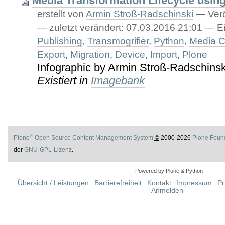
Media Transformation Lifecycle usin
erstellt von
Armin Stroß-Radschinski
—
Verö
—
zuletzt verändert:
07.03.2016 21:01
— Ei
Publishing
,
Transmogrifier
,
Python
,
Media C
Export
,
Migration
,
Device
,
Import
,
Plone
Infographic by Armin Stroß-Radschinsk
Existiert in
Imagebank
®
Plone
Open Source Content Management System
©
2000-2026
Plone Foun
der
GNU-GPL-Lizenz
.
Powered by Plone & Python
Übersicht / Leistungen
Barrierefreiheit
Kontakt
Impressum
Pr
Anmelden