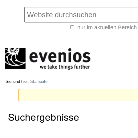
Direkt
Benutzerspezifische
zum
Werkzeuge
Website durchsuchen
Inhalt
|
nur im aktuellen Bereich
Direkt
Erweiterte
zur
Suche…
Navigation
Sie sind hier:
Startseite
Suchergebnisse