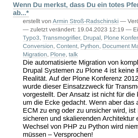
Wenn Du merkst, dass Du ein totes Pferd
ab...*
erstellt von
Armin Stroß-Radschinski
—
Verö
—
zuletzt verändert:
19.04.2023 12:19
— Ei
Typo3
,
Transmogrifier
,
Drupal
,
Plone Konfe
Conversion
,
Content
,
Python
,
Document M
Migration
,
Plone
,
talk
Die automatisierte Migration von kom
Drupal Systemen zu Plone 4 ist keine
Realität. Auf der Plone Konferenz 201
wurde dieser Einsatzzweck für Transmo
vorgestellt. Der Ansatz ist nicht für di
um die Ecke gedacht. Wenn aber das 
ECM zu eng oder zu unsicher wird, ist 
sicheren und skalierenden Architektur
Wechsel von PHP zu Python wird nie
müssen – Versprochen!