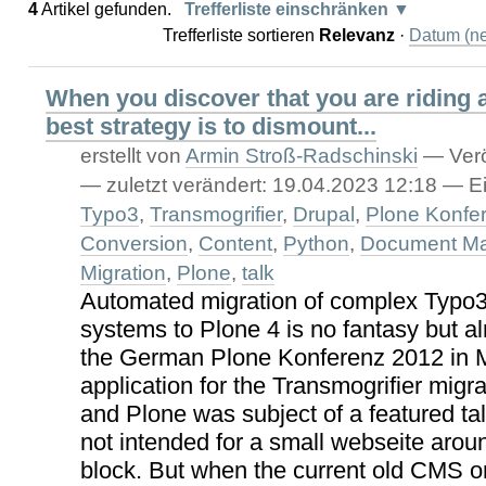
4
Artikel gefunden.
Trefferliste einschränken
Trefferliste sortieren
Relevanz
·
Datum (ne
When you discover that you are riding 
best strategy is to dismount...
erstellt von
Armin Stroß-Radschinski
—
Verö
—
zuletzt verändert:
19.04.2023 12:18
— Ei
Typo3
,
Transmogrifier
,
Drupal
,
Plone Konfe
Conversion
,
Content
,
Python
,
Document M
Migration
,
Plone
,
talk
Automated migration of complex Typo3
systems to Plone 4 is no fantasy but al
the German Plone Konferenz 2012 in M
application for the Transmogrifier migr
and Plone was subject of a featured ta
not intended for a small webseite aroun
block. But when the current old CMS