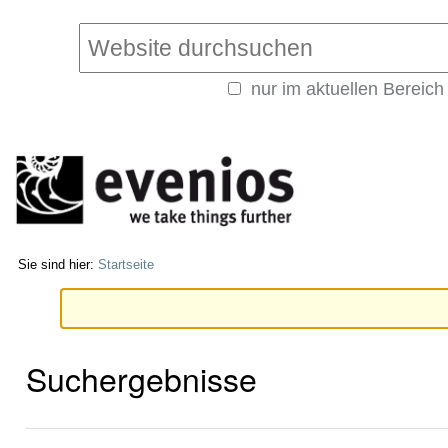
Direkt
Benutzerspezifische
zum
Werkzeuge
Website durchsuchen
Inhalt
|
nur im aktuellen Bereich
Direkt
Erweiterte
zur
Suche…
Navigation
Sie sind hier:
Startseite
Suchergebnisse