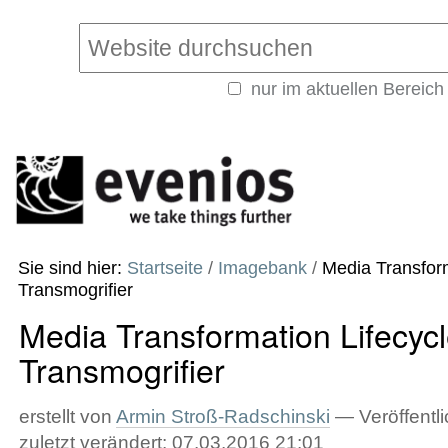
Direkt
Benutzerspezifische
zum
Werkzeuge
Website durchsuchen
Inhalt
|
nur im aktuellen Bereich
Direkt
Erweiterte
zur
Suche…
Navigation
Sie sind hier:
Startseite
/
Imagebank
/
Media Transform
Transmogrifier
Media Transformation Lifecycl
Transmogrifier
erstellt von
Armin Stroß-Radschinski
—
Veröffentli
zuletzt verändert:
07.03.2016 21:01