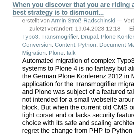
When you discover that you are riding 
best strategy is to dismount...
erstellt von
Armin Stroß-Radschinski
—
Verö
—
zuletzt verändert:
19.04.2023 12:18
— Ei
Typo3
,
Transmogrifier
,
Drupal
,
Plone Konfe
Conversion
,
Content
,
Python
,
Document M
Migration
,
Plone
,
talk
Automated migration of complex Typo3
systems to Plone 4 is no fantasy but al
the German Plone Konferenz 2012 in M
application for the Transmogrifier migr
and Plone was subject of a featured ta
not intended for a small webseite aroun
block. But when the current old CMS
tight corset and or lacks security feature
choice with its safe and scaling archite
regret the change from PHP to Python