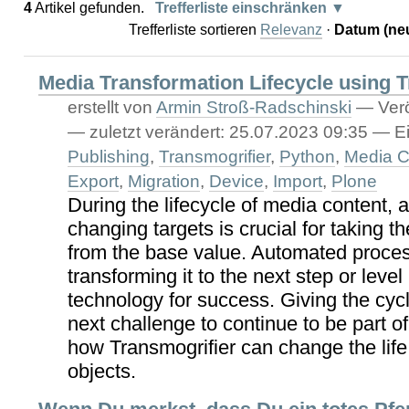
4
Artikel gefunden.
Trefferliste einschränken
Trefferliste sortieren
Relevanz
·
Datum (neu
Media Transformation Lifecycle using 
erstellt von
Armin Stroß-Radschinski
—
Verö
—
zuletzt verändert:
25.07.2023 09:35
— Ei
Publishing
,
Transmogrifier
,
Python
,
Media C
Export
,
Migration
,
Device
,
Import
,
Plone
During the lifecycle of media content, 
changing targets is crucial for taking t
from the base value. Automated proces
transforming it to the next step or level
technology for success. Giving the cycle
next challenge to continue to be part of
how Transmogrifier can change the life 
objects.