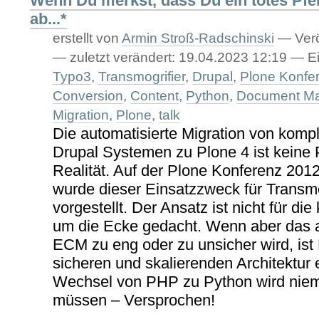
Wenn Du merkst, dass Du ein totes Pferd
ab...*
erstellt von
Armin Stroß-Radschinski
—
Verö
—
zuletzt verändert:
19.04.2023 12:19
— Ei
Typo3
,
Transmogrifier
,
Drupal
,
Plone Konfe
Conversion
,
Content
,
Python
,
Document M
Migration
,
Plone
,
talk
Die automatisierte Migration von kom
Drupal Systemen zu Plone 4 ist keine
Realität. Auf der Plone Konferenz 201
wurde dieser Einsatzzweck für Transmo
vorgestellt. Der Ansatz ist nicht für di
um die Ecke gedacht. Wenn aber das 
ECM zu eng oder zu unsicher wird, ist 
sicheren und skalierenden Architektur
Wechsel von PHP zu Python wird nie
müssen – Versprochen!