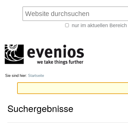
Direkt
Benutzerspezifische
zum
Werkzeuge
Website durchsuchen
Inhalt
|
nur im aktuellen Bereich
Direkt
Erweiterte
zur
Suche…
Navigation
Sie sind hier:
Startseite
Suchergebnisse