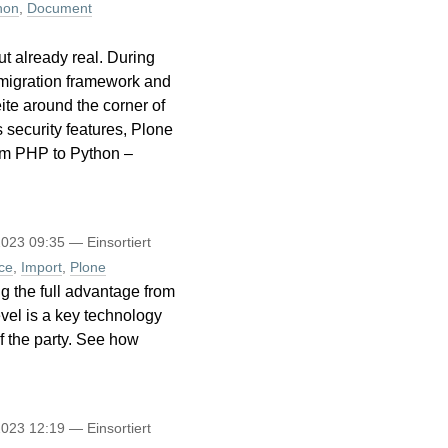
hon
,
Document
t already real. During
 migration framework and
ite around the corner of
 security features, Plone
from PHP to Python –
2023 09:35
— Einsortiert
ce
,
Import
,
Plone
ng the full advantage from
evel is a key technology
of the party. See how
2023 12:19
— Einsortiert