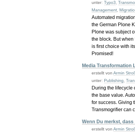
unter:
Typo3
,
Transmog
Management
,
Migratio
Automated migration 
the German Plone Ko
Plone was subject of
the block. But when 
is first choice with 
Promised!
Media Transformation L
erstellt von
Armin Stro
unter:
Publishing
,
Tran
During the lifecycle 
the base value. Auto
for success. Giving t
Transmogrifier can ch
Wenn Du merkst, dass Du 
erstellt von
Armin Stro