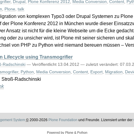
rifier
,
Drupal
,
Plone Konferenz 2012
,
Media Conversion
,
Content
,
Pyt
n
,
Plone
,
talk
Migration von komplexen Typo3 oder Drupal Systemen zu Plone 
uf der Plone Konferenz 2012 in München wurde dieser Einsatzzw
 Der Ansatz ist nicht für die kleine Webseite um die Ecke gedach
 oder zu unsicher wird, ist Plone mit seiner sicheren und skal
chsel von PHP zu Python wird niemand bereuen müssen – Ver
 Lifecycle using Transmogrifier
ß-Radschinski
—
Veröffentlicht
13.04.2012
—
zuletzt verändert:
07.03.
smogrifier
,
Python
,
Media Conversion
,
Content
,
Export
,
Migration
,
Devi
n Stroß-Radschinski
nk
gement System
©
2000-2026
Plone Foundation
und Freunde. Lizensiert unter der
Powered by Plone & Python