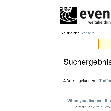
Direkt
Benutzerspezifische
zum
Werkzeuge
Inhalt
|
Direkt
zur
Navigation
Sie sind hier:
Startseite
Suchergebni
4
Artikel gefunden.
Treffe
When you discover that 
erstellt von
Armin Stro