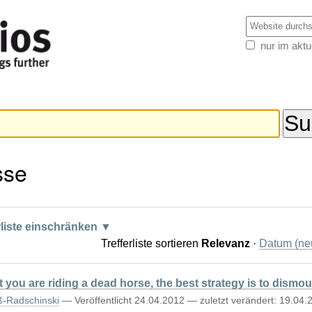
Website d
nur im aktu
Erweiterte
Suche…
sse
rliste einschränken
Trefferliste sortieren
Relevanz
·
Datum (neu
you are riding a dead horse, the best strategy is to dismoun
ß-Radschinski
—
Veröffentlicht
24.04.2012
—
zuletzt verändert:
19.04.