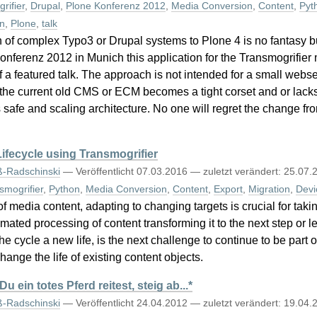
rifier
,
Drupal
,
Plone Konferenz 2012
,
Media Conversion
,
Content
,
Pyt
n
,
Plone
,
talk
of complex Typo3 or Drupal systems to Plone 4 is no fantasy bu
nferenz 2012 in Munich this application for the Transmogrifier
 a featured talk. The approach is not intended for a small webse
the current old CMS or ECM becomes a tight corset and or lacks
its safe and scaling architecture. No one will regret the change 
ifecycle using Transmogrifier
ß-Radschinski
—
Veröffentlicht
07.03.2016
—
zuletzt verändert:
25.07.
smogrifier
,
Python
,
Media Conversion
,
Content
,
Export
,
Migration
,
Devi
of media content, adapting to changing targets is crucial for taki
mated processing of content transforming it to the next step or l
he cycle a new life, is the next challenge to continue to be part 
ange the life of existing content objects.
ein totes Pferd reitest, steig ab...*
ß-Radschinski
—
Veröffentlicht
24.04.2012
—
zuletzt verändert:
19.04.