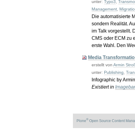
unter:
Typo3
,
Transmog
Management
,
Migratio
Die automatisierte 
sondern Realität. A
im Talk vorgestellt.
CMS oder ECM zu eng
erste Wahl. Den We
Media Transformation
erstellt von
Armin Stro
unter:
Publishing
,
Tran
Infographic by Armi
Existiert in
Imageba
®
Plone
Open Source Content Mana