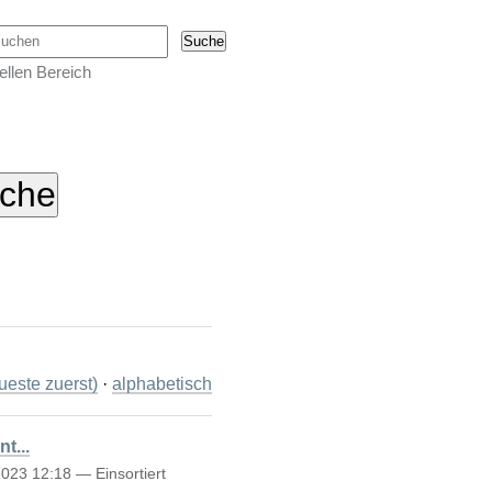
urchsuchen
ellen Bereich
este zuerst)
·
alphabetisch
t...
2023 12:18
— Einsortiert