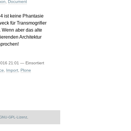
hon
,
Document
4 ist keine Phantasie
eck für Transmogrifier
t. Wenn aber das alte
ierenden Architektur
sprochen!
2016 21:01
— Einsortiert
ce
,
Import
,
Plone
GNU-GPL-Lizenz
.