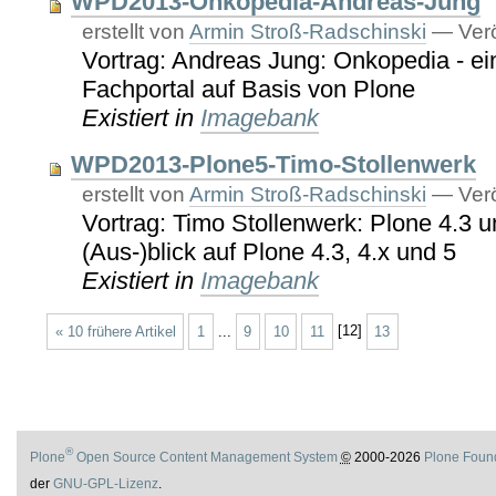
WPD2013-Onkopedia-Andreas-Jung
erstellt von
Armin Stroß-Radschinski
—
Verö
Vortrag: Andreas Jung: Onkopedia - ei
Fachportal auf Basis von Plone
Existiert in
Imagebank
WPD2013-Plone5-Timo-Stollenwerk
erstellt von
Armin Stroß-Radschinski
—
Verö
Vortrag: Timo Stollenwerk: Plone 4.3 u
(Aus-)blick auf Plone 4.3, 4.x und 5
Existiert in
Imagebank
« 10 frühere Artikel
1
...
9
10
11
[
12
]
13
®
Plone
Open Source Content Management System
©
2000-2026
Plone Foun
der
GNU-GPL-Lizenz
.