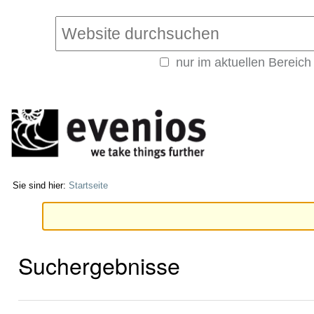
Direkt
Benutzerspezifische
zum
Werkzeuge
Website durchsuchen
Inhalt
|
nur im aktuellen Bereich
Direkt
Erweiterte
zur
Suche…
Navigation
Sie sind hier:
Startseite
Suchergebnisse