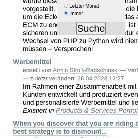
wurde dieser Einsatzzweck für Transmo
Letzter Monat
vorgestellt. Der Ansatz ist nicht für di
Immer
um die Ecke gedacht. Wenn aber das 
ECM zu eng oder zu unsicher wird, ist 
sicheren und skalierenden Architektur
Wechsel von PHP zu Python wird nie
müssen – Versprochen!
Werbemittel
erstellt von
Armin Stroß-Radschinski
—
Verö
—
zuletzt verändert:
26.04.2023 12:27
Im Rahmen einer Zusammenarbeit mit
Kunden entwickelt und produziert eveni
und personalisierte Werbemittel und lie
Existiert in
Products & Services Portfol
When you discover that you are riding 
best strategy is to dismount...