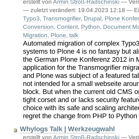
erstellt von
Armin Stroß-Radschinski
—
Verö
—
zuletzt verändert:
19.04.2023 12:18
— Ei
Typo3
,
Transmogrifier
,
Drupal
,
Plone Konfe
Conversion
,
Content
,
Python
,
Document M
Migration
,
Plone
,
talk
Automated migration of complex Typo3
systems to Plone 4 is no fantasy but al
the German Plone Konferenz 2012 in M
application for the Transmogrifier migr
and Plone was subject of a featured ta
not intended for a small webseite aroun
block. But when the current old CMS
tight corset and or lacks security feature
choice with its safe and scaling archite
regret the change from PHP to Python
Whylogs Talk | Werkzeugwahl
erstellt von
Armin Stroß-Radschinski
—
Verö