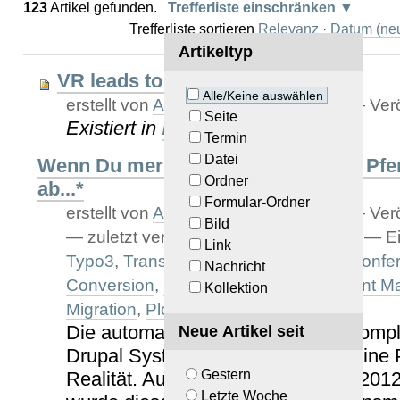
123
Artikel gefunden.
Trefferliste einschränken
Trefferliste sortieren
Relevanz
·
Datum (neu
Artikeltyp
VR leads to better discussions
Alle/Keine auswählen
erstellt von
Armin Stroß-Radschinski
—
Verö
Seite
Existiert in
Imagebank
Termin
Datei
Wenn Du merkst, dass Du ein totes Pferd
Ordner
ab...*
Formular-Ordner
erstellt von
Armin Stroß-Radschinski
—
Verö
Bild
—
zuletzt verändert:
19.04.2023 12:19
— Ei
Link
Typo3
,
Transmogrifier
,
Drupal
,
Plone Konfe
Nachricht
Conversion
,
Content
,
Python
,
Document M
Kollektion
Migration
,
Plone
,
talk
Die automatisierte Migration von kom
Neue Artikel seit
Drupal Systemen zu Plone 4 ist keine
Gestern
Realität. Auf der Plone Konferenz 201
Letzte Woche