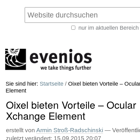
Direkt
Benutzerspezifische
zum
Werkzeuge
Website durchsuchen
Inhalt
|
nur im aktuellen Bereich
Direkt
Erweiterte
zur
Suche…
Navigation
Sie sind hier:
Startseite
/
Oixel bieten Vorteile – Ocul
Element
Oixel bieten Vorteile – Ocular
Xchange Element
erstellt von
Armin Stroß-Radschinski
—
Veröffentli
zuletzt verändert:
15.09.2015 20:07