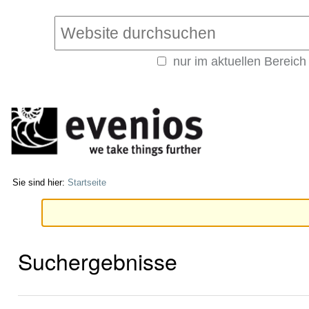
Direkt
Benutzerspezifische
zum
Werkzeuge
Website durchsuchen
Inhalt
|
nur im aktuellen Bereich
Direkt
Erweiterte
zur
Suche…
Navigation
Sie sind hier:
Startseite
Suchergebnisse