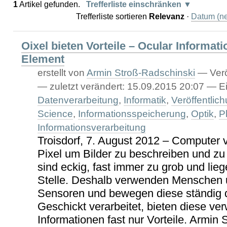
1
Artikel gefunden.
Trefferliste einschränken
Trefferliste sortieren
Relevanz
·
Datum (ne
Oixel bieten Vorteile – Ocular Informat
Element
erstellt von
Armin Stroß-Radschinski
—
Verö
—
zuletzt verändert:
15.09.2015 20:07
— Ei
Datenverarbeitung
,
Informatik
,
Veröffentlic
Science
,
Informationsspeicherung
,
Optik
,
P
Informationsverarbeitung
Troisdorf, 7. August 2012 – Computer
Pixel um Bilder zu beschreiben und zu
sind eckig, fast immer zu grob und lie
Stelle. Deshalb verwenden Menschen 
Sensoren und bewegen diese ständig 
Geschickt verarbeitet, bieten diese ve
Informationen fast nur Vorteile. Armin