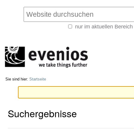
Direkt
Benutzerspezifische
zum
Werkzeuge
Website durchsuchen
Inhalt
|
nur im aktuellen Bereich
Direkt
Erweiterte
zur
Suche…
Navigation
Sie sind hier:
Startseite
Suchergebnisse