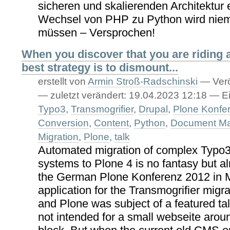
sicheren und skalierenden Architektur
Wechsel von PHP zu Python wird nie
müssen – Versprochen!
When you discover that you are riding 
best strategy is to dismount...
erstellt von
Armin Stroß-Radschinski
—
Verö
—
zuletzt verändert:
19.04.2023 12:18
— Ei
Typo3
,
Transmogrifier
,
Drupal
,
Plone Konfe
Conversion
,
Content
,
Python
,
Document M
Migration
,
Plone
,
talk
Automated migration of complex Typo3
systems to Plone 4 is no fantasy but al
the German Plone Konferenz 2012 in M
application for the Transmogrifier migr
and Plone was subject of a featured ta
not intended for a small webseite aroun