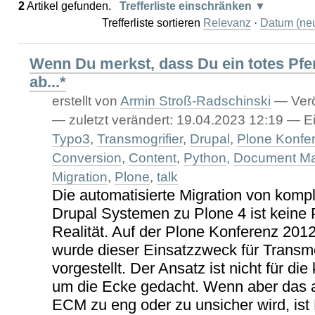
2
Artikel gefunden.
Trefferliste einschränken
Trefferliste sortieren
Relevanz
·
Datum (neu
Wenn Du merkst, dass Du ein totes Pferd
ab...*
erstellt von
Armin Stroß-Radschinski
—
Verö
—
zuletzt verändert:
19.04.2023 12:19
— Ei
Typo3
,
Transmogrifier
,
Drupal
,
Plone Konfe
Conversion
,
Content
,
Python
,
Document M
Migration
,
Plone
,
talk
Die automatisierte Migration von kom
Drupal Systemen zu Plone 4 ist keine
Realität. Auf der Plone Konferenz 201
wurde dieser Einsatzzweck für Transmo
vorgestellt. Der Ansatz ist nicht für di
um die Ecke gedacht. Wenn aber das 
ECM zu eng oder zu unsicher wird, ist 