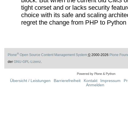
block. But when the current old CMS
tight corset and or lacks security feature
choice with its safe and scaling archite
regret the change from PHP to Python
®
Plone
Open Source Content Management System
©
2000-2026
Plone Foun
der
GNU-GPL-Lizenz
.
Powered by Plone & Python
Übersicht / Leistungen
Barrierefreiheit
Kontakt
Impressum
Pr
Anmelden