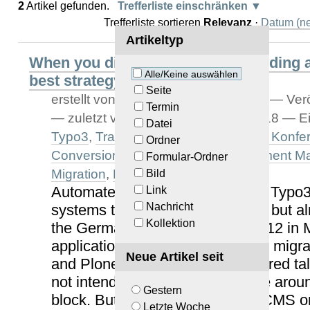
2
Artikel gefunden.
Trefferliste einschränken
Trefferliste sortieren
Relevanz
·
Datum (ne
Artikeltyp
When you discover that you are riding 
Alle/Keine auswählen
best strategy is to dismount...
Seite
erstellt von
Armin Stroß-Radschinski
—
Verö
Termin
—
zuletzt verändert:
19.04.2023 12:18
— Ei
Datei
Typo3
,
Transmogrifier
,
Drupal
,
Plone Konfe
Ordner
Conversion
,
Content
,
Python
,
Document M
Formular-Ordner
Migration
,
Plone
,
talk
Bild
Automated migration of complex Typo3
Link
Nachricht
systems to Plone 4 is no fantasy but al
Kollektion
the German Plone Konferenz 2012 in M
application for the Transmogrifier migr
Neue Artikel seit
and Plone was subject of a featured ta
not intended for a small webseite aroun
Gestern
block. But when the current old CMS
Letzte Woche