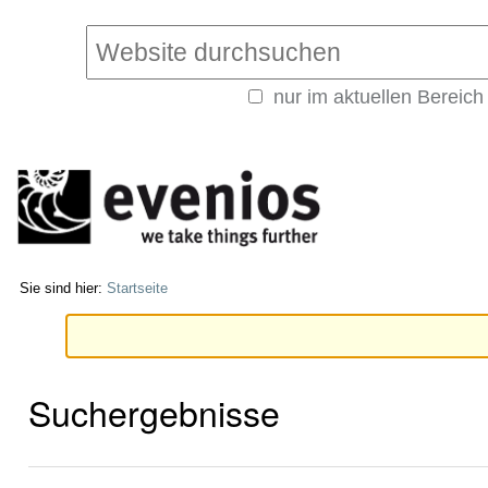
Direkt
Benutzerspezifische
zum
Werkzeuge
Website durchsuchen
Inhalt
|
nur im aktuellen Bereich
Direkt
Erweiterte
zur
Suche…
Navigation
Sie sind hier:
Startseite
Suchergebnisse