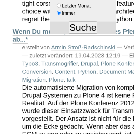
tight corset and or lacks security feature
Letzter Monat
choice with its safe and scaling archite
Immer
regret the change from PHP to Python
Wenn Du merkst, dass Du ein totes Pferd
ab...*
erstellt von
Armin Stroß-Radschinski
—
Verö
—
zuletzt verändert:
19.04.2023 12:19
— Ei
Typo3
,
Transmogrifier
,
Drupal
,
Plone Konfe
Conversion
,
Content
,
Python
,
Document M
Migration
,
Plone
,
talk
Die automatisierte Migration von kom
Drupal Systemen zu Plone 4 ist keine
Realität. Auf der Plone Konferenz 201
wurde dieser Einsatzzweck für Transmo
vorgestellt. Der Ansatz ist nicht für di
um die Ecke gedacht. Wenn aber das 