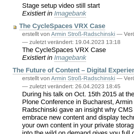
Stage setup video still start
Existiert in
Imagebank
The CycleSpaces VRX Case
erstellt von
Armin Stroß-Radschinski
—
Verö
—
zuletzt verändert:
19.04.2023 13:18
The CycleSpaces VRX Case
Existiert in
Imagebank
The Future of Content – Digital Exper
erstellt von
Armin Stroß-Radschinski
—
Verö
—
zuletzt verändert:
26.04.2023 18:45
During his talk on Oct. 15th 2015 at the
Plone Conference in Bucharest, Armin 
Radschinski gave an insight why CMS
embrace new content and display tech
your own content in your private storag
into the wild on demand gives you full 