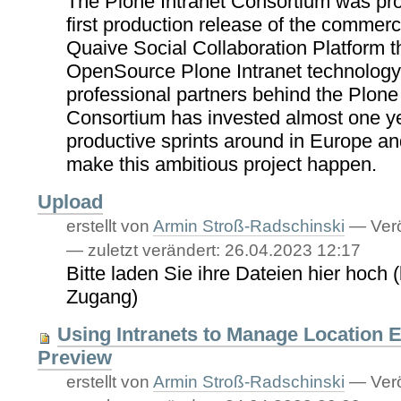
The Plone Intranet Consortium was pro
first production release of the commerc
Quaive Social Collaboration Platform t
OpenSource Plone Intranet technology.
professional partners behind the Plone 
Consortium has invested almost one ye
productive sprints around in Europe a
make this ambitious project happen.
Upload
erstellt von
Armin Stroß-Radschinski
—
Verö
—
zuletzt verändert:
26.04.2023 12:17
Bitte laden Sie ihre Dateien hier hoch 
Zugang)
Using Intranets to Manage Location 
Preview
erstellt von
Armin Stroß-Radschinski
—
Verö