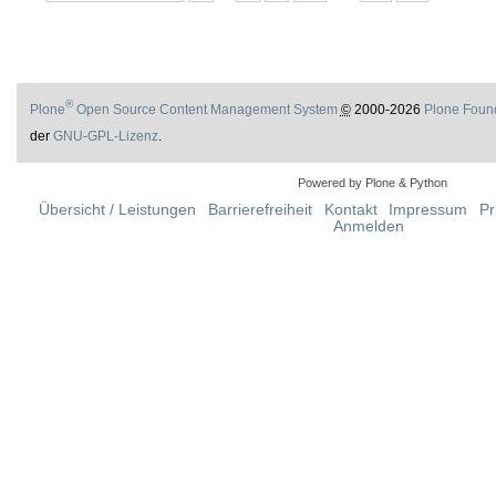
®
Plone
Open Source Content Management System
©
2000-2026
Plone Foun
der
GNU-GPL-Lizenz
.
Powered by Plone & Python
Übersicht / Leistungen
Barrierefreiheit
Kontakt
Impressum
Pr
Anmelden