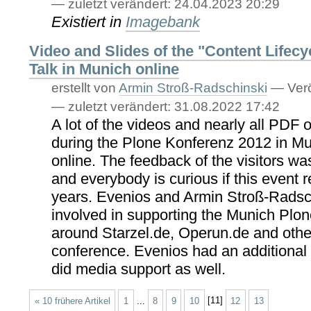
—
zuletzt verändert:
24.04.2023 20:29
Existiert in
Imagebank
Video and Slides of the "Content Life
Talk in Munich online
erstellt von
Armin Stroß-Radschinski
—
Verö
—
zuletzt verändert:
31.08.2022 17:42
A lot of the videos and nearly all PDF of
during the Plone Konferenz 2012 in M
online. The feedback of the visitors w
and everybody is curious if this event r
years. Evenios and Armin Stroß-Radsc
involved in supporting the Munich Plo
around Starzel.de, Operun.de and othe
conference. Evenios had an additional
did media support as well.
« 10 frühere Artikel
1
...
8
9
10
[
11
]
12
13