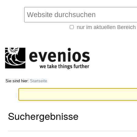
Direkt
Benutzerspezifische
zum
Werkzeuge
Website durchsuchen
Inhalt
|
nur im aktuellen Bereich
Direkt
Erweiterte
zur
Suche…
Navigation
Sie sind hier:
Startseite
Suchergebnisse