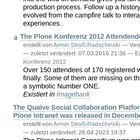
production process. Follow up a histor
evolved from the campfire talk to interac
experiences.
The Plone Konferenz 2012 Attenden
erstellt von
Armin Stroß-Radschinski
—
Verö
—
zuletzt verändert:
07.03.2016 21:36
— Ei
Konferenz 2012
Over 150 attendees of 170 registered 
finally. Some of them are missing on t
a symbolic Number ONE.
Existiert in
Imagebank
The Quaive Social Collaboration Platf
Plone Intranet was released in Decemb
erstellt von
Armin Stroß-Radschinski
—
Verö
—
zuletzt verändert:
26.04.2023 19:37