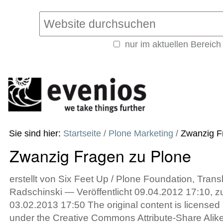
Direkt
Benutzerspezifische
zum
Werkzeuge
Website durchsuchen
Inhalt
|
nur im aktuellen Bereich
Direkt
Erweiterte
zur
Suche…
Navigation
Sie sind hier:
Startseite
/
Plone Marketing
/
Zwanzig F
Zwanzig Fragen zu Plone
erstellt von Six Feet Up / Plone Foundation, Trans
Radschinski —
Veröffentlicht
09.04.2012 17:10,
z
03.02.2013 17:50
The original content is licensed
under the Creative Commons Attribute-Share Alike