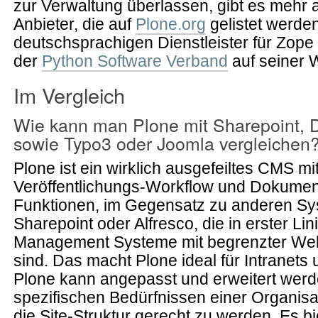
zur Verwaltung überlassen, gibt es mehr 
Anbieter, die auf
Plone.org
gelistet werden
deutschsprachigen Dienstleister für Zope 
der
Python Software Verband
auf seiner 
Im Vergleich
Wie kann man Plone mit Sharepoint, D
sowie Typo3 oder Joomla vergleichen
Plone ist ein wirklich ausgefeiltes CMS mi
Veröffentlichungs-Workflow und Dokum
Funktionen, im Gegensatz zu anderen S
Sharepoint oder Alfresco, die in erster L
Management Systeme mit begrenzter Web-
sind. Das macht Plone ideal für Intranets 
Plone kann angepasst und erweitert wer
spezifischen Bedürfnissen einer Organisat
die Site-Struktur gerecht zu werden. Es bi