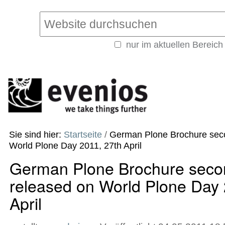
Direkt
Benutzerspezifische
zum
Werkzeuge
Website durchsuchen
Inhalt
|
nur im aktuellen Bereich
Direkt
Erweiterte
zur
Suche…
Navigation
Sie sind hier:
Startseite
/
German Plone Brochure seco
World Plone Day 2011, 27th April
German Plone Brochure secon
released on World Plone Day 
April