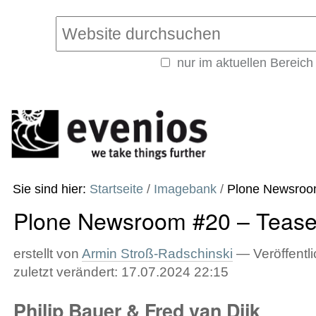
Direkt
Benutzerspezifische
zum
Werkzeuge
Website durchsuchen
Inhalt
|
nur im aktuellen Bereich
Direkt
Erweiterte
zur
Suche…
Navigation
Sie sind hier:
Startseite
/
Imagebank
/
Plone Newsroo
Plone Newsroom #20 – Tease
erstellt von
Armin Stroß-Radschinski
—
Veröffentli
zuletzt verändert:
17.07.2024 22:15
Philip Bauer & Fred van Dijk