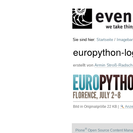
Direkt
Benutzerspezifische
zum
Werkzeuge
Inhalt
|
Direkt
zur
Navigation
Sie sind hier:
Startseite
/
Imageba
europython-l
erstellt von
Armin Stroß-Radschi
Bild in Originalgröße
22 KB
|
Anze
®
Plone
Open Source Content Mana