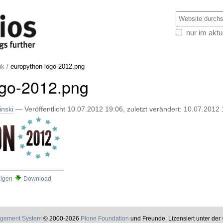
Website d
nur im aktu
Erweiterte
Suche…
nk
/
europython-logo-2012.png
ogo-2012.png
nski
—
Veröffentlicht
10.07.2012 19:06,
zuletzt verändert:
10.07.2012 
igen
Download
gement System
©
2000-2026
Plone Foundation
und Freunde. Lizensiert unter der