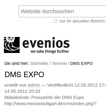
Direkt
Benutzerspezifische
zum
Werkzeuge
Website durchsuchen
Inhalt
|
nur im aktuellen Bereich
Direkt
Erweiterte
zur
Suche…
Navigation
Sie sind hier:
Startseite
/
Termine
/
DMS EXPO
DMS EXPO
erstellt von
admin
—
Veröffentlicht
12.05.2012 17:
14.05.2012 20:32
Mitwirkende: Presseinfo der DMS Expo
http://www.messestuttgart.de/cms/index.php?