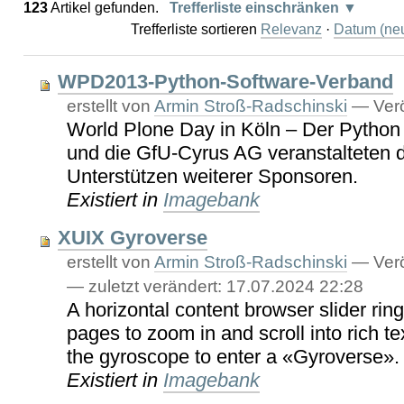
123
Artikel gefunden.
Trefferliste einschränken
Trefferliste sortieren
Relevanz
·
Datum (neu
WPD2013-Python-Software-Verband
erstellt von
Armin Stroß-Radschinski
—
Verö
World Plone Day in Köln – Der Python
und die GfU-Cyrus AG veranstalteten 
Unterstützen weiterer Sponsoren.
Existiert in
Imagebank
XUIX Gyroverse
erstellt von
Armin Stroß-Radschinski
—
Verö
—
zuletzt verändert:
17.07.2024 22:28
A horizontal content browser slider ring
pages to zoom in and scroll into rich te
the gyroscope to enter a «Gyroverse».
Existiert in
Imagebank