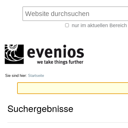
Direkt
Benutzerspezifische
zum
Werkzeuge
Website durchsuchen
Inhalt
|
nur im aktuellen Bereich
Direkt
Erweiterte
zur
Suche…
Navigation
Sie sind hier:
Startseite
Suchergebnisse